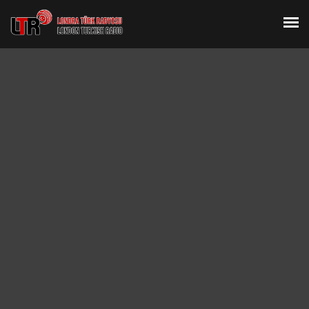
CANLI DINLE
HIZMETLERIMIZ
KONUKLAR
SPONSORLAR
İLETIŞIM