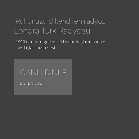
Ruhunuzu dillendiren radyo...
Londra Türk Radyosu
1990'dan beri gurbetteki vatandaşlarımızın ve
soydaşlarımızın sesi
CANLI DİNLE
L
LISTEN LIVE
AVA